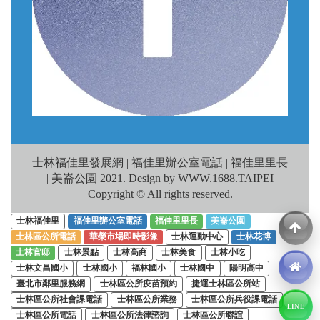
士林福佳里發展網 | 福佳里辦公室電話 | 福佳里里長
| 美崙公園 2021. Design by WWW.1688.TAIPEI
Copyright © All rights reserved.
士林福佳里
福佳里辦公室電話
福佳里里長
美崙公園
士林區公所電話
華榮市場即時影像
士林運動中心
士林花博
士林官邸
士林景點
士林高商
士林美食
士林小吃
士林文昌國小
士林國小
福林國小
士林國中
陽明高中
臺北市鄰里服務網
士林區公所疫苗預約
捷運士林區公所站
士林區公所社會課電話
士林區公所業務
士林區公所兵役課電話
LINE
士林區公所電話
士林區公所法律諮詢
士林區公所聯誼