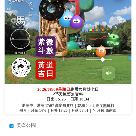
與台灣相同
狗
虎
雞
兔
猴
龍
馬
羊
蛇
東
西
紫
微
斗
數
1
2
3
4
5
地平線下
黃
道
吉
日
2026/08/09
星期日
農曆六月廿七日
⛅
天氣暫無資料
日出 05:25｜日落 18:34
退潮中｜滿潮 17:07 高度無資料｜乾潮 04:42 高度無資料
殘月｜月光 14%｜月升 18:20｜月落 07:51｜↖ 月位 西南西
美崙公園