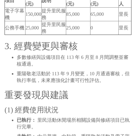
項目
說明
(元)
(元)
(元)
人
電子字幕
提升里民服
150,000
85,000
65,000
里長
機
務
提升里民服
公務手機
25,000
25,000
0
里長
務
3. 經費變更與審核
多數修繕與設備項目在 113 年 6 月至 8 月間調整並審
核通過。
重陽敬老活動於 113 年 9 月變更，10 月通過審核，但
執行率低，未來應強化計畫可行性評估。
重要發現與建議
(1) 經費使用狀況
已執行：
里民活動休閒場所相關設備與修繕項目已執
行完畢。