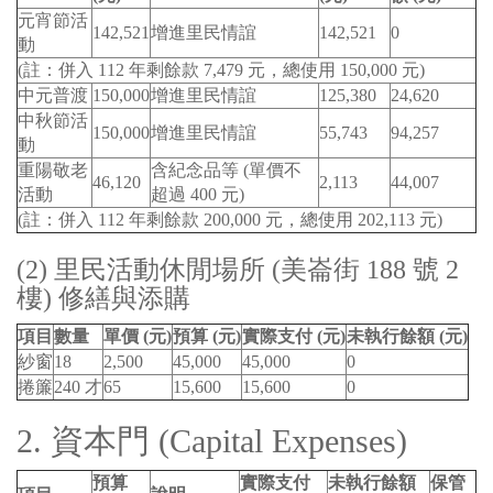
元宵節活
142,521
增進里民情誼
142,521
0
動
(註：併入 112 年剩餘款 7,479 元，總使用 150,000 元)
中元普渡
150,000
增進里民情誼
125,380
24,620
中秋節活
150,000
增進里民情誼
55,743
94,257
動
重陽敬老
含紀念品等 (單價不
46,120
2,113
44,007
活動
超過 400 元)
(註：併入 112 年剩餘款 200,000 元，總使用 202,113 元)
(2) 里民活動休閒場所 (美崙街 188 號 2
樓) 修繕與添購
項目
數量
單價 (元)
預算 (元)
實際支付 (元)
未執行餘額 (元)
紗窗
18
2,500
45,000
45,000
0
捲簾
240 才
65
15,600
15,600
0
2. 資本門 (Capital Expenses)
預算
實際支付
未執行餘額
保管