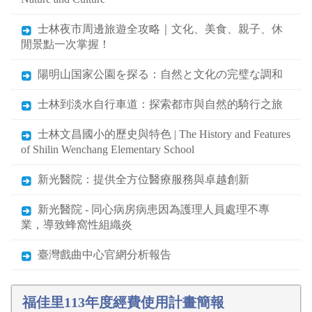
士林夜市周邊旅遊全攻略｜文化、美食、親子、休
閒景點一次掌握！
陽明山国家公園を探る：自然と文化の完璧な調和
士林到淡水自行車道：探索都市與自然的騎行之旅
士林文昌國小的歷史與特色 | The History and Features
of Shilin Wenchang Elementary School
新光醫院：提供全方位醫療服務與卓越創新
新光醫院 - 同心病房病患因為護理人員處理不專
業，導致蜂窩性組織炎
臺灣戲曲中心官網分析報告
福佳里113年度經費使用計畫簡報