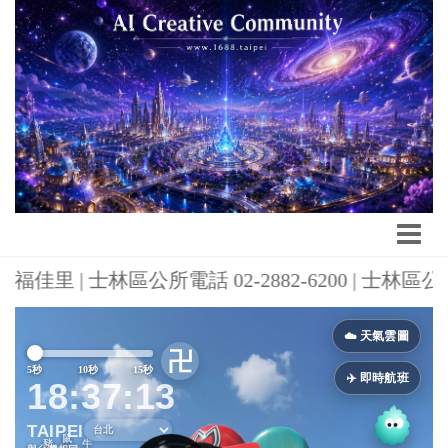
福佳里 | 士林區公所電話 02-2882-6200 | 士
Previous
Next
☁️ 天氣雲圖
卍
5秒
10秒
15秒
✈️ 即時航班
18:37:14
TAIPEI
鼠
豬
牛