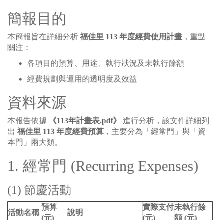
簡報目的
本簡報旨在詳細分析
福佳里 113 年度經費使用計畫
，重點
關注：
各項目的預算、用途、執行狀況及未執行餘額
經費規劃與運用的透明度及效益
資料來源
本報告依據
《113年計畫表.pdf》
進行分析，該文件詳細列
出
福佳里 113 年度經費預算
，主要分為「經常門」與「資
本門」兩大類。
1. 經常門 (Recurring Expenses)
(1) 節慶活動
預算
實際支付
未執行餘
活動名稱
說明
(元)
(元)
額 (元)