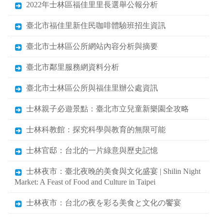
2022年士林區福佳里里長選舉公報分析
臺北市福佳里新住民咖啡體驗班招生資訊
臺北市士林區公所網站內容分析與摘要
臺北市鄰里服務網資料分析
臺北市士林區公所與福佳里辦公處資訊
士林親子必遊景點：臺北市立兒童新樂園全攻略
士林科教館：探究科學與教育的無限可能
士林官邸：台北的一片綠意與歷史記憶
士林夜市：臺北夜晚的美食與文化盛宴 | Shilin Night
Market: A Feast of Food and Culture in Taipei
士林夜市：台北の夜を彩る美食と文化の饗宴