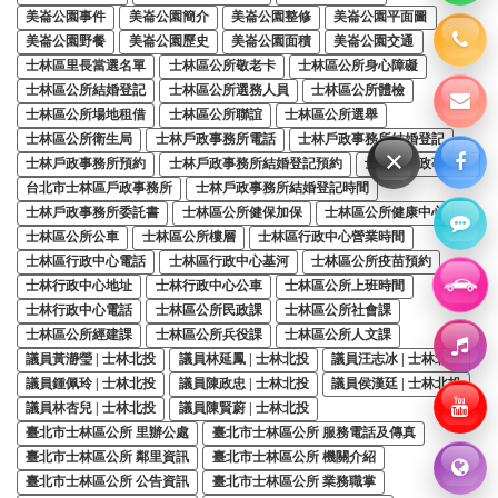
美崙公園事件
美崙公園簡介
美崙公園整修
美崙公園平面圖
美崙公園野餐
美崙公園歷史
美崙公園面積
美崙公園交通
士林區里長當選名單
士林區公所敬老卡
士林區公所身心障礙
士林區公所結婚登記
士林區公所選務人員
士林區公所體檢
士林區公所場地租借
士林區公所聯誼
士林區公所選舉
士林區公所衛生局
士林戶政事務所電話
士林戶政事務所結婚登記
×
士林戶政事務所預約
士林戶政事務所結婚登記預約
士林區戶政事務所
台北市士林區戶政事務所
士林戶政事務所結婚登記時間
士林戶政事務所委託書
士林區公所健保加保
士林區公所健康中心
士林區公所公車
士林區公所樓層
士林區行政中心營業時間
士林區行政中心電話
士林區行政中心基河
士林區公所疫苗預約
士林行政中心地址
士林行政中心公車
士林區公所上班時間
士林行政中心電話
士林區公所民政課
士林區公所社會課
士林區公所經建課
士林區公所兵役課
士林區公所人文課
議員黃瀞瑩 | 士林北投
議員林延鳳 | 士林北投
議員汪志冰 | 士林北投
議員鍾佩玲 | 士林北投
議員陳政忠 | 士林北投
議員侯漢廷 | 士林北投
議員林杏兒 | 士林北投
議員陳賢蔚 | 士林北投
臺北市士林區公所 里辦公處
臺北市士林區公所 服務電話及傳真
臺北市士林區公所 鄰里資訊
臺北市士林區公所 機關介紹
臺北市士林區公所 公告資訊
臺北市士林區公所 業務職掌