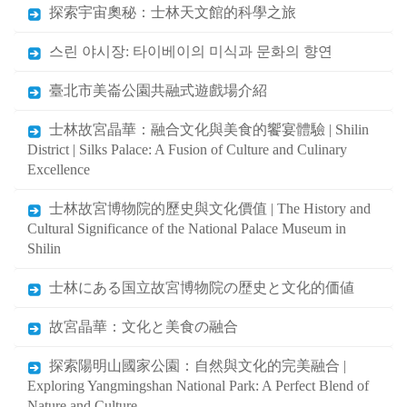
探索宇宙奧秘：士林天文館的科學之旅
스린 야시장: 타이베이의 미식과 문화의 향연
臺北市美崙公園共融式遊戲場介紹
士林故宮晶華：融合文化與美食的饗宴體驗 | Shilin
District | Silks Palace: A Fusion of Culture and Culinary
Excellence
士林故宮博物院的歷史與文化價值 | The History and
Cultural Significance of the National Palace Museum in
Shilin
士林にある国立故宮博物院の歴史と文化的価値
故宮晶華：文化と美食の融合
探索陽明山國家公園：自然與文化的完美融合 |
Exploring Yangmingshan National Park: A Perfect Blend of
Nature and Culture