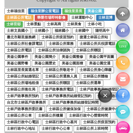
士林福佳里
福佳里辦公室電話
福佳里里長
美崙公園
士林區公所電話
華榮市場即時影像
士林運動中心
士林花博
士林官邸
士林景點
士林高商
士林美食
士林小吃
士林文昌國小
士林國小
福林國小
士林國中
陽明高中
臺北市鄰里服務網
士林區公所疫苗預約
捷運士林區公所站
士林區公所社會課電話
士林區公所業務
士林區公所兵役課電話
LINE
士林區公所電話
士林區公所法律諮詢
士林區公所聯誼
美崙公園事件
美崙公園簡介
美崙公園整修
美崙公園平面圖
美崙公園野餐
美崙公園歷史
美崙公園面積
美崙公園交通
士林區里長當選名單
士林區公所敬老卡
士林區公所身心障礙
士林區公所結婚登記
士林區公所選務人員
士林區公所體檢
士林區公所場地租借
士林區公所聯誼
士林區公所選舉
士林區公所衛生局
士林戶政事務所電話
士林戶政事務所結婚登記
×
士林戶政事務所預約
士林戶政事務所結婚登記預約
士林區戶政事務所
台北市士林區戶政事務所
士林戶政事務所結婚登記時間
士林戶政事務所委託書
士林區公所健保加保
士林區公所健康中心
士林區公所公車
士林區公所樓層
士林區行政中心營業時間
士林區行政中心電話
士林區行政中心基河
士林區公所疫苗預約
士林行政中心地址
士林行政中心公車
士林區公所上班時間