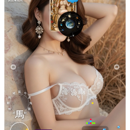
與台灣相同
鼠
豬
牛
狗
虎
雞
兔
猴
龍
馬
羊
蛇