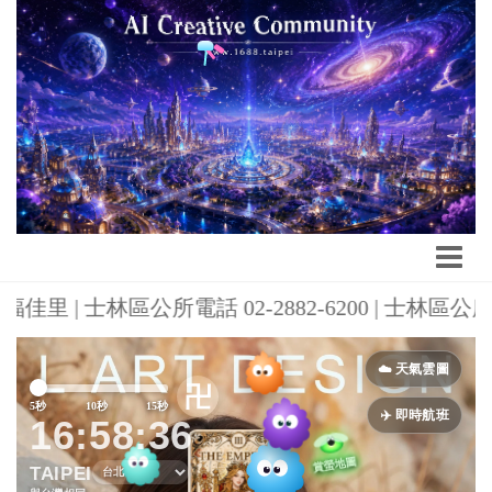
里 | 士林區公所電話 02-2882-6200 | 士林
Previous
Next
☁️ 天氣雲圖
卍
5秒
10秒
15秒
✈️ 即時航班
16:58:38
TAIPEI