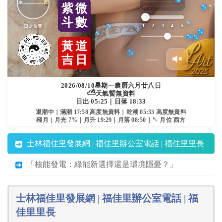
東
西
紫
微
斗
數
1
2
3
4
5
日之位置
黃
道
吉
日
2026/08/10
星期一
農曆六月廿八日
⛅
天氣暫無資料
日出 05:25｜日落 18:33
退潮中｜滿潮 17:58 高度無資料｜乾潮 05:33 高度無資料
殘月｜月光 7%｜月升 19:29｜月落 08:50｜↖ 月位 西方
士林福佳里發展網 | 福佳里辦公室電話 | 福佳里里長
「核能發電：綠能新選擇還是環境隱憂？」
士林福佳里發展網 | 福佳里辦公室電話 | 福
佳里里長