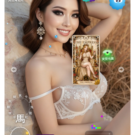
與台灣相同
鼠
豬
牛
狗
虎
雞
兔
猴
龍
馬
羊
蛇