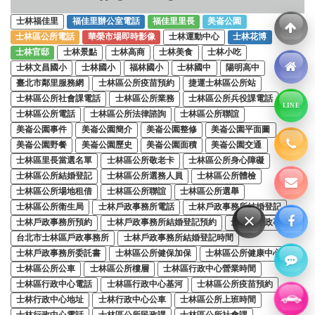
士林福佳里
福佳里辦公室電話
福佳里里長
美崙公園
士林區公所電話
華榮市場即時影像
士林運動中心
士林花博
士林官邸
士林景點
士林高商
士林美食
士林小吃
士林文昌國小
士林國小
福林國小
士林國中
陽明高中
臺北市鄰里服務網
士林區公所疫苗預約
捷運士林區公所站
士林區公所社會課電話
士林區公所業務
士林區公所兵役課電話
LINE
士林區公所電話
士林區公所法律諮詢
士林區公所聯誼
美崙公園事件
美崙公園簡介
美崙公園整修
美崙公園平面圖
美崙公園野餐
美崙公園歷史
美崙公園面積
美崙公園交通
士林區里長當選名單
士林區公所敬老卡
士林區公所身心障礙
士林區公所結婚登記
士林區公所選務人員
士林區公所體檢
士林區公所場地租借
士林區公所聯誼
士林區公所選舉
士林區公所衛生局
士林戶政事務所電話
士林戶政事務所結婚登記
×
士林戶政事務所預約
士林戶政事務所結婚登記預約
士林區戶政事務所
台北市士林區戶政事務所
士林戶政事務所結婚登記時間
士林戶政事務所委託書
士林區公所健保加保
士林區公所健康中心
士林區公所公車
士林區公所樓層
士林區行政中心營業時間
士林區行政中心電話
士林區行政中心基河
士林區公所疫苗預約
士林行政中心地址
士林行政中心公車
士林區公所上班時間