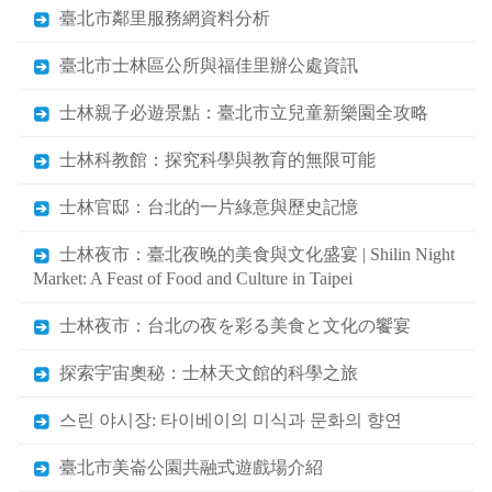
臺北市鄰里服務網資料分析
臺北市士林區公所與福佳里辦公處資訊
士林親子必遊景點：臺北市立兒童新樂園全攻略
士林科教館：探究科學與教育的無限可能
士林官邸：台北的一片綠意與歷史記憶
士林夜市：臺北夜晚的美食與文化盛宴 | Shilin Night
Market: A Feast of Food and Culture in Taipei
士林夜市：台北の夜を彩る美食と文化の饗宴
探索宇宙奧秘：士林天文館的科學之旅
스린 야시장: 타이베이의 미식과 문화의 향연
臺北市美崙公園共融式遊戲場介紹