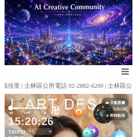
里 | 士林區公所電話 02-2882-6200 | 士林
Previous
Next
☁️ 天氣雲圖
卍
5秒
10秒
15秒
✈️ 即時航班
15:20:28
TAIPEI