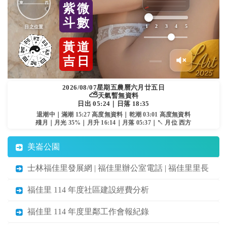
東
西
紫
微
斗
數
1
2
3
4
5
日之位置
黃
道
吉
日
2026/08/07
星期五
農曆六月廿五日
⛅
天氣暫無資料
日出 05:24｜日落 18:35
退潮中｜滿潮 15:27 高度無資料｜乾潮 03:01 高度無資料
殘月｜月光 35%｜月升 16:14｜月落 05:37｜↖ 月位 西方
美崙公園
士林福佳里發展網 | 福佳里辦公室電話 | 福佳里里長
福佳里 114 年度社區建設經費分析
福佳里 114 年度里鄰工作會報紀錄