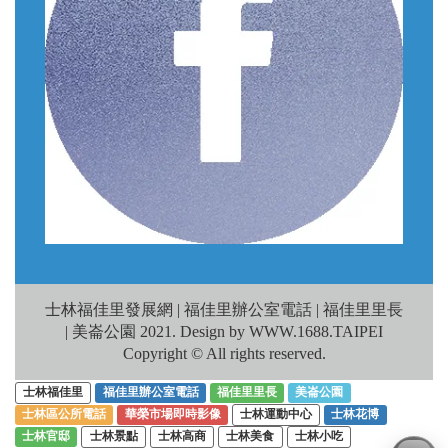
士林福佳里發展網 | 福佳里辦公室電話 | 福佳里里長
| 美崙公園 2021. Design by WWW.1688.TAIPEI
Copyright © All rights reserved.
士林福佳里
福佳里辦公室電話
福佳里里長
美崙公園
士林區公所電話
華榮市場即時影像
士林運動中心
士林花博
士林官邸
士林景點
士林高商
士林美食
士林小吃