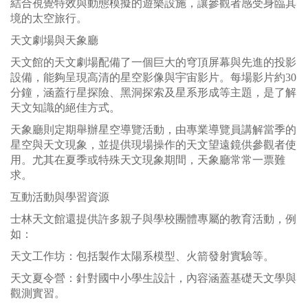
結合視覺特效與動態模擬的遊樂設施，讓參觀者感受身臨其
境的太空旅行。
天文劇場與天象廳
天文館的天文劇場配備了一個巨大的穹頂屏幕與先進的投影
設備，能夠呈現高清的星空影像與宇宙影片。每場影片約30
分鐘，涵蓋行星探險、黑洞探索及星系形成等主題，是了解
天文知識的絕佳方式。
天象廳則定期舉辦星空導覽活動，由專業導覽員講解當季的
星空與天文現象，並提供現場操作的天文望遠鏡供參觀者使
用。尤其在夏季或特殊天文現象期間，天象廳常常一票難
求。
互動活動與學習資源
士林天文館還提供許多親子與學校團體專屬的教育活動，例
如：
天文工作坊：包括製作太陽系模型、火箭發射實驗等。
天文夏令營：針對國中小學生設計，內容涵蓋基礎天文學與
觀測實習。