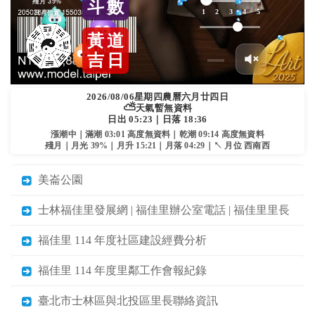
殘月 39%
斗
數
1
2
3
4
5
日月位置
黃
道
吉
日
2026/08/06
星期四
農曆六月廿四日
⛅
天氣暫無資料
日出 05:23｜日落 18:36
漲潮中｜滿潮 03:01 高度無資料｜乾潮 09:14 高度無資料
殘月｜月光 39%｜月升 15:21｜月落 04:29｜↖ 月位 西南西
美崙公園
士林福佳里發展網 | 福佳里辦公室電話 | 福佳里里長
福佳里 114 年度社區建設經費分析
福佳里 114 年度里鄰工作會報紀錄
臺北市士林區與北投區里長聯絡資訊