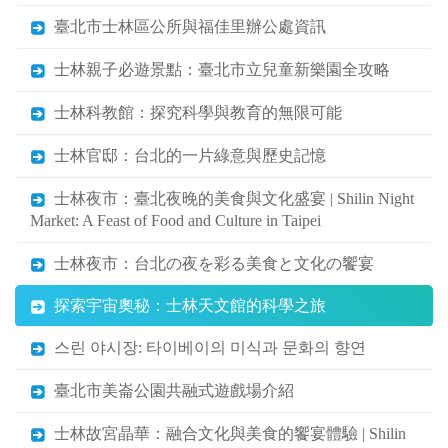
臺北市士林區公所與福佳里辦公處資訊
士林親子必遊景點：臺北市立兒童新樂園全攻略
士林科教館：探究科學與教育的無限可能
士林官邸：台北的一片綠意與歷史記憶
士林夜市：臺北夜晚的美食與文化盛宴 | Shilin Night
Market: A Feast of Food and Culture in Taipei
士林夜市：台北の夜を彩る美食と文化の饗宴
探索宇宙奧秘：士林天文館的科學之旅
스린 야시장: 타이베이의 미식과 문화의 향연
臺北市美崙公園共融式遊戲場介紹
士林故宮晶華：融合文化與美食的饗宴體驗 | Shilin