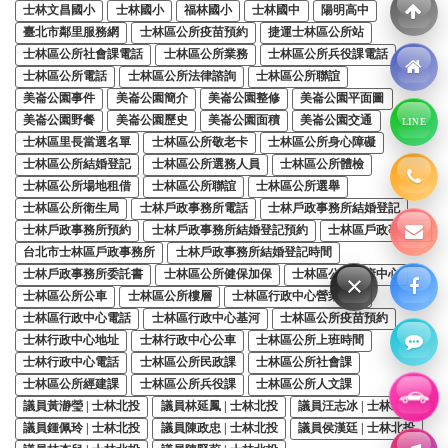
士林文昌國小
士林國小
福林國小
士林國中
陽明高中
臺北市鄰里服務網
士林區公所疫苗預約
捷運士林區公所站
士林區公所社會課電話
士林區公所業務
士林區公所兵役課電話
士林區公所電話
士林區公所法律諮詢
士林區公所聯誼
美崙公園事件
美崙公園簡介
美崙公園整修
美崙公園平面圖
美崙公園野餐
美崙公園歷史
美崙公園面積
美崙公園交通
LINE
士林區里長當選名單
士林區公所敬老卡
士林區公所身心障礙
士林區公所結婚登記
士林區公所選務人員
士林區公所體檢
士林區公所場地租借
士林區公所聯誼
士林區公所選舉
士林區公所衛生局
士林戶政事務所電話
士林戶政事務所結婚登記
士林戶政事務所預約
士林戶政事務所結婚登記預約
士林區戶政事務所
台北市士林區戶政事務所
士林戶政事務所結婚登記時間
士林戶政事務所委託書
士林區公所健保加保
士林區公所健康中心
×
士林區公所公車
士林區公所樓層
士林區行政中心營業時間
士林區行政中心電話
士林區行政中心基河
士林區公所疫苗預約
士林行政中心地址
士林行政中心公車
士林區公所上班時間
士林行政中心電話
士林區公所民政課
士林區公所社會課
士林區公所經建課
士林區公所兵役課
士林區公所人文課
議員黃瀞瑩 | 士林北投
議員林延鳳 | 士林北投
議員汪志冰 | 士林北投
議員鍾佩玲 | 士林北投
議員陳政忠 | 士林北投
議員侯漢廷 | 士林北投