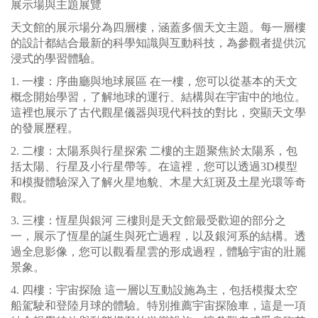
展示場與主題展覽
天文館的展示場分為四層樓，涵蓋多個天文主題。每一層樓
的設計都結合最新的科學知識與互動科技，為參觀者提供沉
浸式的學習體驗。
1. 一樓：序曲廳與地球展區 在一樓，您可以從基本的天文
概念開始學習，了解地球的運行、結構與在宇宙中的地位。
這裡也展示了古代觀星儀器與現代科技的對比，突顯天文學
的發展歷程。
2. 二樓：太陽系與行星探索 二樓的主題聚焦於太陽系，包
括太陽、行星及小行星帶等。在這裡，您可以透過3D模型
和模擬體驗深入了解火星地貌、木星大紅斑及土星光環等奇
觀。
3. 三樓：恆星與銀河 三樓則是天文館最受歡迎的部分之
一，展示了恆星的誕生與死亡過程，以及銀河系的結構。透
過全息影像，您可以觀看星雲的形成過程，體驗宇宙的壯麗
景象。
4. 四樓：宇宙探險 這一層以互動設施為主，包括模擬太空
船駕駛和登陸月球的體驗。特別推薦宇宙探險車，這是一項