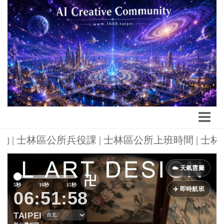
預約 | 士林區公所兵役課 | 士林區公所上班時間 | 士
Previous
Next
☁️ 天氣雲圖
卍
5秒
10秒
15秒
✈️ 即時航班
06:52:00
TAIPEI