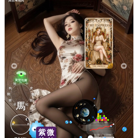
與台灣相同
鼠
豬
牛
狗
虎
雞
兔
猴
龍
馬
羊
蛇
東
西
紫
微