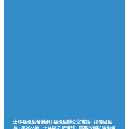
士林福佳里發展網 | 福佳里辦公室電話 | 福佳里里
長 | 美崙公園 | 士林區公所電話 | 華榮市場即時影像