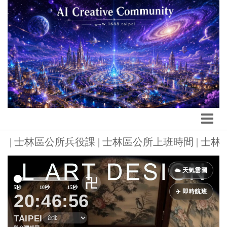
預約 | 士林區公所兵役課 | 士林區公所上班時間 | 士
Previous
Next
☁️ 天氣雲圖
卍
5秒
10秒
15秒
✈️ 即時航班
20:46:58
TAIPEI