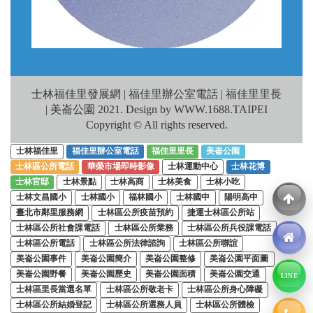
士林福佳里發展網 | 福佳里辦公室電話 | 福佳里里長
| 美崙公園 2021. Design by WWW.1688.TAIPEI
Copyright © All rights reserved.
士林福佳里
福佳里辦公室電話
福佳里里長
美崙公園
士林區公所電話
華榮市場即時影像
士林運動中心
士林花博
士林官邸
士林景點
士林高商
士林美食
士林小吃
士林文昌國小
士林國小
福林國小
士林國中
陽明高中
臺北市鄰里服務網
士林區公所疫苗預約
捷運士林區公所站
士林區公所社會課電話
士林區公所業務
士林區公所兵役課電話
士林區公所電話
士林區公所法律諮詢
士林區公所聯誼
美崙公園事件
美崙公園簡介
美崙公園整修
美崙公園平面圖
美崙公園野餐
美崙公園歷史
美崙公園面積
美崙公園交通
LINE
士林區里長當選名單
士林區公所敬老卡
士林區公所身心障礙
士林區公所結婚登記
士林區公所選務人員
士林區公所體檢