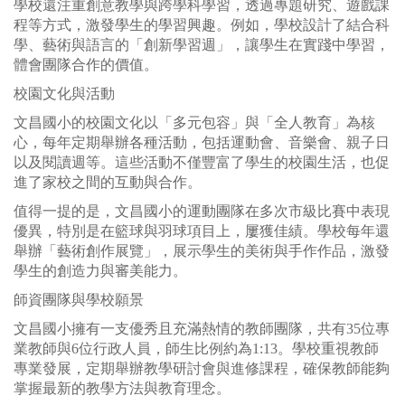
學校還注重創意教學與跨學科學習，透過專題研究、遊戲課
程等方式，激發學生的學習興趣。例如，學校設計了結合科
學、藝術與語言的「創新學習週」，讓學生在實踐中學習，
體會團隊合作的價值。
校園文化與活動
文昌國小的校園文化以「多元包容」與「全人教育」為核
心，每年定期舉辦各種活動，包括運動會、音樂會、親子日
以及閱讀週等。這些活動不僅豐富了學生的校園生活，也促
進了家校之間的互動與合作。
值得一提的是，文昌國小的運動團隊在多次市級比賽中表現
優異，特別是在籃球與羽球項目上，屢獲佳績。學校每年還
舉辦「藝術創作展覽」，展示學生的美術與手作作品，激發
學生的創造力與審美能力。
師資團隊與學校願景
文昌國小擁有一支優秀且充滿熱情的教師團隊，共有35位專
業教師與6位行政人員，師生比例約為1:13。學校重視教師
專業發展，定期舉辦教學研討會與進修課程，確保教師能夠
掌握最新的教學方法與教育理念。