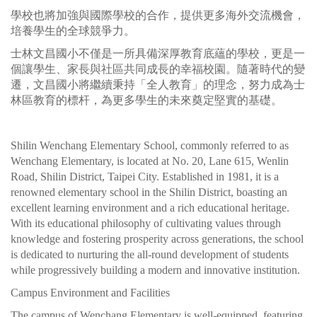
學校也將加強與國際學校的合作，提供更多海外交流機會，
培養學生的全球競爭力。
士林文昌國小不僅是一所具備深厚教育底蘊的學校，更是一
個讓學生、家長與社區共同成長的幸福校園。隨著時代的變
遷，文昌國小將繼續秉持「全人教育」的理念，努力成為士
林區教育的標杆，為更多學生的未來奠定堅實的基礎。
Shilin Wenchang Elementary School, commonly referred to as
Wenchang Elementary, is located at No. 20, Lane 615, Wenlin
Road, Shilin District, Taipei City. Established in 1981, it is a
renowned elementary school in the Shilin District, boasting an
excellent learning environment and a rich educational heritage.
With its educational philosophy of cultivating values through
knowledge and fostering prosperity across generations, the school
is dedicated to nurturing the all-round development of students
while progressively building a modern and innovative institution.
Campus Environment and Facilities
The campus of Wenchang Elementary is well-equipped, featuring