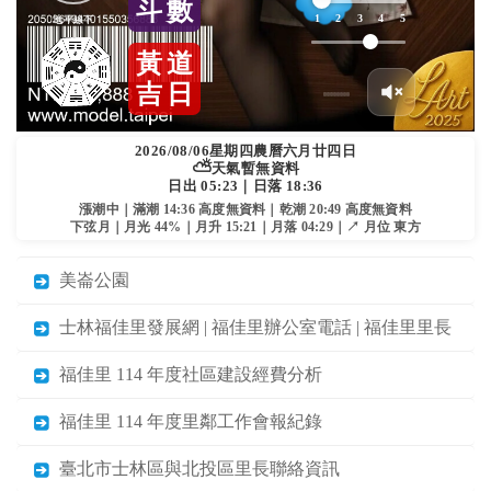
斗
數
1
2
3
4
5
地平線下
黃
道
吉
日
2026/08/06
星期四
農曆六月廿四日
⛅
天氣暫無資料
日出 05:23｜日落 18:36
漲潮中｜滿潮 14:36 高度無資料｜乾潮 20:49 高度無資料
下弦月｜月光 44%｜月升 15:21｜月落 04:29｜↗ 月位 東方
美崙公園
士林福佳里發展網 | 福佳里辦公室電話 | 福佳里里長
福佳里 114 年度社區建設經費分析
福佳里 114 年度里鄰工作會報紀錄
臺北市士林區與北投區里長聯絡資訊