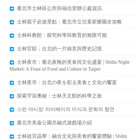
臺北市士林區公所與福佳里辦公處資訊
士林親子必遊景點：臺北市立兒童新樂園全攻略
士林科教館：探究科學與教育的無限可能
士林官邸：台北的一片綠意與歷史記憶
士林夜市：臺北夜晚的美食與文化盛宴 | Shilin Night
Market: A Feast of Food and Culture in Taipei
士林夜市：台北の夜を彩る美食と文化の饗宴
探索宇宙奧秘：士林天文館的科學之旅
스린 야시장: 타이베이의 미식과 문화의 향연
臺北市美崙公園共融式遊戲場介紹
士林故宮晶華：融合文化與美食的饗宴體驗 | Shilin