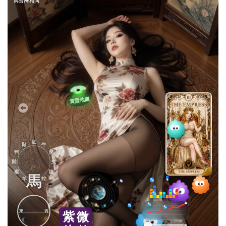
與台灣相同
鼠
豬
牛
狗
虎
雞
兔
猴
龍
馬
羊
蛇
東
西
紫
微