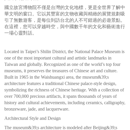
國立故宮博物院不僅是台灣的文化地標，更是全世界了解中
華文明的窗口。它以其豐富的文物收藏與精緻的展覽規劃吸
引了無數遊客，是每位到訪台北的人不可錯過的必遊景點。
在這裡，您可以穿越時空，與中國數千年的文化和藝術進行
一場心靈對話。
Located in Taipei’s Shilin District, the National Palace Museum is
one of the most important cultural and artistic landmarks in
Taiwan and globally. Recognized as one of the world’s top four
museums, it preserves the treasures of Chinese art and culture.
Built in 1965 in the Waishuangxi area, the museum&39;s
architecture features a traditional Chinese palace-style design,
symbolizing the richness of Chinese heritage. With a collection of
over 700,000 precious artifacts, it spans thousands of years of
history and cultural achievements, including ceramics, calligraphy,
bronzeware, jade, and lacquerware.
Architectural Style and Design
The museum&39;s architecture is modeled after Beijing&39;s