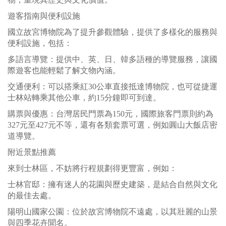
遊客指南與便利設施
國立故宮博物院為了提升參觀體驗，提供了多樣化的服務與
便利設施，包括：
多語言導覽：提供中、英、日、韓多語種的導覽服務，讓國
際遊客也能輕鬆了解文物內涵。
交通便利：可以搭乘紅30公車直接抵達博物院，也可從捷運
士林站轉乘其他公車，約15分鐘即可到達。
購票與優惠：台灣居民門票為150元，國際旅客門票則約為
327元至427元不等，還有各類套票可選，例如圓山大飯店密
道導覽。
附近景點推薦
來到士林區，不妨將行程規劃得更豐富，例如：
士林官邸：擁有迷人的花園與歷史建築，是結合自然與文化
的最佳去處。
陽明山國家公園：位於故宮博物院不遠處，以其壯麗的山景
與四季花卉聞名。