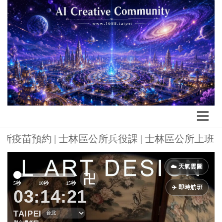
林區公所疫苗預約 | 士林區公所兵役課 | 士林區公所上班
Previous
Next
☁️ 天氣雲圖
卍
5秒
10秒
15秒
✈️ 即時航班
03:14:23
TAIPEI