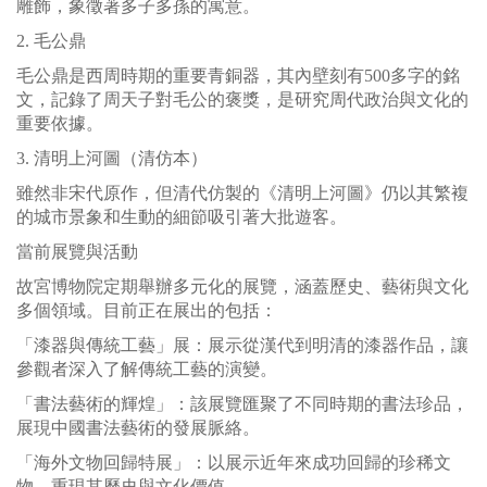
雕飾，象徵著多子多孫的寓意。
2. 毛公鼎
毛公鼎是西周時期的重要青銅器，其內壁刻有500多字的銘
文，記錄了周天子對毛公的褒獎，是研究周代政治與文化的
重要依據。
3. 清明上河圖（清仿本）
雖然非宋代原作，但清代仿製的《清明上河圖》仍以其繁複
的城市景象和生動的細節吸引著大批遊客。
當前展覽與活動
故宮博物院定期舉辦多元化的展覽，涵蓋歷史、藝術與文化
多個領域。目前正在展出的包括：
「漆器與傳統工藝」展：展示從漢代到明清的漆器作品，讓
參觀者深入了解傳統工藝的演變。
「書法藝術的輝煌」：該展覽匯聚了不同時期的書法珍品，
展現中國書法藝術的發展脈絡。
「海外文物回歸特展」：以展示近年來成功回歸的珍稀文
物，重現其歷史與文化價值。