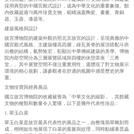
採用典型的中國宮殿式設計，成為中華文化的重要象徵。館
內收藏超過70萬件珍貴文物，範疇涵蓋陶瓷、書畫、青銅
器、玉器、漆器等。
建築風格與設計
故宮博物院的建築外觀仿照北京故宮的設計，呈現典雅的中
國宮殿式風格。主建築樓高四層，綠瓦黃脊的屋頂搭配斗拱
出檐的結構，氣勢恢宏，彰顯出中華傳統建築的美學。博物
院內部空間分為三層展覽區域與四樓的休憩茶座「三希
堂」。其中展覽空間不僅注重實用性，還體現了對文物展示
環境的精心規劃，讓參觀者在舒適的氛圍中感受歷史的厚
重。
文物珍寶與經典展品
國立故宮博物院的收藏被譽為「中華文化的縮影」，其館藏
文物的種類和數量令人驚嘆，以下是幾件代表性珍品：
1. 翠玉白菜
翠玉白菜是故宮最具代表性的展品之一，由整塊翡翠雕刻而
成，栩栩如生地展現了白菜的葉脈與紋理，同時點綴著昆蟲