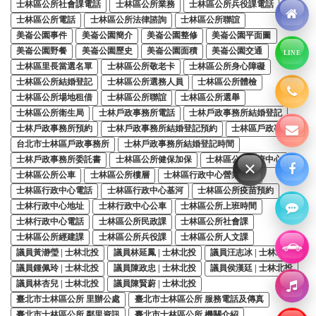
士林區公所社會課電話
士林區公所業務
士林區公所兵役課電話
士林區公所電話
士林區公所法律諮詢
士林區公所聯誼
美崙公園事件
美崙公園簡介
美崙公園整修
美崙公園平面圖
美崙公園野餐
美崙公園歷史
美崙公園面積
美崙公園交通
LINE
士林區里長當選名單
士林區公所敬老卡
士林區公所身心障礙
士林區公所結婚登記
士林區公所選務人員
士林區公所體檢
士林區公所場地租借
士林區公所聯誼
士林區公所選舉
士林區公所衛生局
士林戶政事務所電話
士林戶政事務所結婚登記
士林戶政事務所預約
士林戶政事務所結婚登記預約
士林區戶政事務所
台北市士林區戶政事務所
士林戶政事務所結婚登記時間
士林戶政事務所委託書
士林區公所健保加保
士林區公所健康中心
×
士林區公所公車
士林區公所樓層
士林區行政中心營業時間
士林區行政中心電話
士林區行政中心基河
士林區公所疫苗預約
士林行政中心地址
士林行政中心公車
士林區公所上班時間
士林行政中心電話
士林區公所民政課
士林區公所社會課
士林區公所經建課
士林區公所兵役課
士林區公所人文課
議員黃瀞瑩 | 士林北投
議員林延鳳 | 士林北投
議員汪志冰 | 士林北投
議員鍾佩玲 | 士林北投
議員陳政忠 | 士林北投
議員侯漢廷 | 士林北投
議員林杏兒 | 士林北投
議員陳賢蔚 | 士林北投
臺北市士林區公所 里辦公處
臺北市士林區公所 服務電話及傳真
臺北市士林區公所 鄰里資訊
臺北市士林區公所 機關介紹