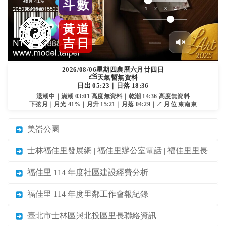
殘月 41%
斗
數
1
2
3
4
5
月之位置
黃
道
吉
日
2026/08/06
星期四
農曆六月廿四日
⛅
天氣暫無資料
日出 05:23｜日落 18:36
退潮中｜滿潮 03:01 高度無資料｜乾潮 14:36 高度無資料
下弦月｜月光 41%｜月升 15:21｜月落 04:29｜↗ 月位 東南東
美崙公園
士林福佳里發展網 | 福佳里辦公室電話 | 福佳里里長
福佳里 114 年度社區建設經費分析
福佳里 114 年度里鄰工作會報紀錄
臺北市士林區與北投區里長聯絡資訊