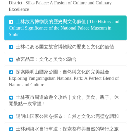
District | Silks Palace: A Fusion of Culture and Culinary
Excellence
士林故宮博物院的歷史與文化價值 | The History and
Cultural Significance of the National Palace Museum in
Shilin
士林にある国立故宮博物院の歴史と文化的価値
故宮晶華：文化と美食の融合
探索陽明山國家公園：自然與文化的完美融合 |
Exploring Yangmingshan National Park: A Perfect Blend of
Nature and Culture
士林夜市周邊旅遊全攻略｜文化、美食、親子、休
閒景點一次掌握！
陽明山国家公園を探る：自然と文化の完璧な調和
士林到淡水自行車道：探索都市與自然的騎行之旅