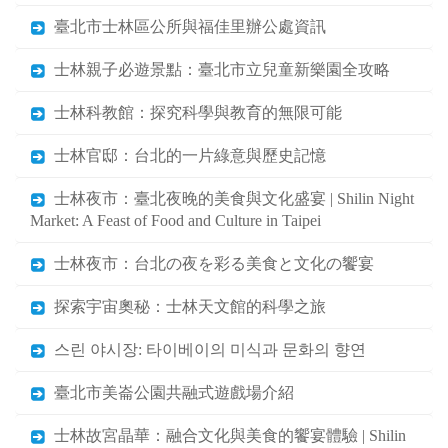
臺北市士林區公所與福佳里辦公處資訊
士林親子必遊景點：臺北市立兒童新樂園全攻略
士林科教館：探究科學與教育的無限可能
士林官邸：台北的一片綠意與歷史記憶
士林夜市：臺北夜晚的美食與文化盛宴 | Shilin Night
Market: A Feast of Food and Culture in Taipei
士林夜市：台北の夜を彩る美食と文化の饗宴
探索宇宙奧秘：士林天文館的科學之旅
스린 야시장: 타이베이의 미식과 문화의 향연
臺北市美崙公園共融式遊戲場介紹
士林故宮晶華：融合文化與美食的饗宴體驗 | Shilin