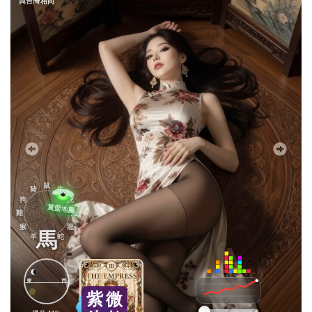
與台灣相同
鼠
豬
牛
狗
虎
雞
兔
猴
龍
馬
羊
蛇
東
西
紫
微