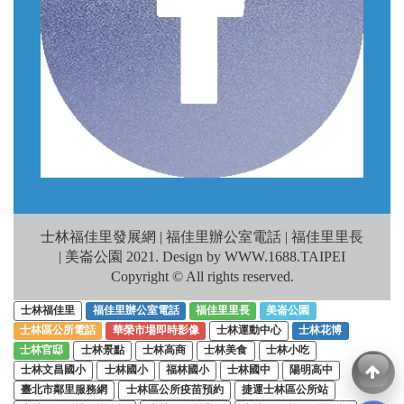
士林福佳里發展網 | 福佳里辦公室電話 | 福佳里里長
| 美崙公園 2021. Design by WWW.1688.TAIPEI
Copyright © All rights reserved.
士林福佳里
福佳里辦公室電話
福佳里里長
美崙公園
士林區公所電話
華榮市場即時影像
士林運動中心
士林花博
士林官邸
士林景點
士林高商
士林美食
士林小吃
士林文昌國小
士林國小
福林國小
士林國中
陽明高中
臺北市鄰里服務網
士林區公所疫苗預約
捷運士林區公所站