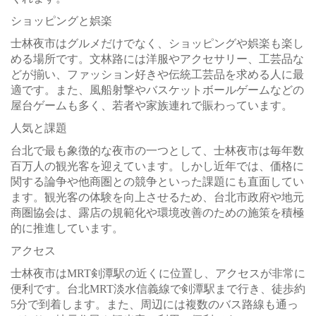
ショッピングと娯楽
士林夜市はグルメだけでなく、ショッピングや娯楽も楽し
める場所です。文林路には洋服やアクセサリー、工芸品な
どが揃い、ファッション好きや伝統工芸品を求める人に最
適です。また、風船射撃やバスケットボールゲームなどの
屋台ゲームも多く、若者や家族連れで賑わっています。
人気と課題
台北で最も象徴的な夜市の一つとして、士林夜市は毎年数
百万人の観光客を迎えています。しかし近年では、価格に
関する論争や他商圏との競争といった課題にも直面してい
ます。観光客の体験を向上させるため、台北市政府や地元
商圏協会は、露店の規範化や環境改善のための施策を積極
的に推進しています。
アクセス
士林夜市はMRT剣潭駅の近くに位置し、アクセスが非常に
便利です。台北MRT淡水信義線で剣潭駅まで行き、徒歩約
5分で到着します。また、周辺には複数のバス路線も通っ