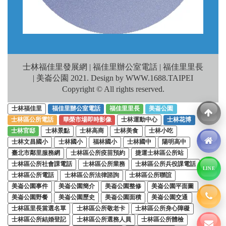
士林福佳里發展網 | 福佳里辦公室電話 | 福佳里里長
| 美崙公園 2021. Design by WWW.1688.TAIPEI
Copyright © All rights reserved.
士林福佳里
福佳里辦公室電話
福佳里里長
美崙公園
士林區公所電話
華榮市場即時影像
士林運動中心
士林花博
士林官邸
士林景點
士林高商
士林美食
士林小吃
士林文昌國小
士林國小
福林國小
士林國中
陽明高中
臺北市鄰里服務網
士林區公所疫苗預約
捷運士林區公所站
士林區公所社會課電話
士林區公所業務
士林區公所兵役課電話
LINE
士林區公所電話
士林區公所法律諮詢
士林區公所聯誼
美崙公園事件
美崙公園簡介
美崙公園整修
美崙公園平面圖
美崙公園野餐
美崙公園歷史
美崙公園面積
美崙公園交通
士林區里長當選名單
士林區公所敬老卡
士林區公所身心障礙
士林區公所結婚登記
士林區公所選務人員
士林區公所體檢