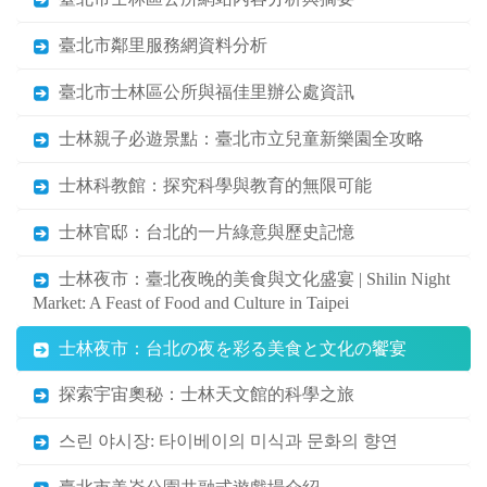
臺北市鄰里服務網資料分析
臺北市士林區公所與福佳里辦公處資訊
士林親子必遊景點：臺北市立兒童新樂園全攻略
士林科教館：探究科學與教育的無限可能
士林官邸：台北的一片綠意與歷史記憶
士林夜市：臺北夜晚的美食與文化盛宴 | Shilin Night
Market: A Feast of Food and Culture in Taipei
士林夜市：台北の夜を彩る美食と文化の饗宴
探索宇宙奧秘：士林天文館的科學之旅
스린 야시장: 타이베이의 미식과 문화의 향연