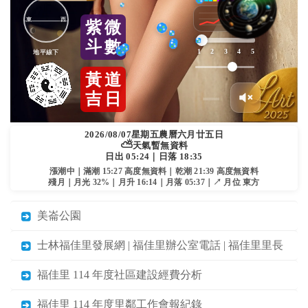
東
西
紫
微
斗
數
1
2
3
4
5
地平線下
黃
道
吉
日
2026/08/07
星期五
農曆六月廿五日
⛅
天氣暫無資料
日出 05:24｜日落 18:35
漲潮中｜滿潮 15:27 高度無資料｜乾潮 21:39 高度無資料
殘月｜月光 32%｜月升 16:14｜月落 05:37｜↗ 月位 東方
美崙公園
士林福佳里發展網 | 福佳里辦公室電話 | 福佳里里長
福佳里 114 年度社區建設經費分析
福佳里 114 年度里鄰工作會報紀錄