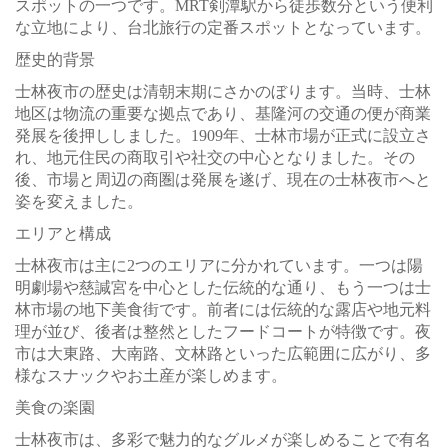
スポットの一つです。MRT剣潭駅から徒歩数分という便利
な立地により、台北旅行の定番スポットとなっています。
歴史的背景
士林夜市の歴史は清朝末期にさかのぼります。当時、士林
地区は物流の重要な拠点であり、基隆河の交通の便が商業
発展を後押ししました。1909年、士林市場が正式に設立さ
れ、地元住民の商取引や社交の中心となりました。その
後、市場と周辺の商圏は発展を遂げ、現在の士林夜市へと
姿を変えました。
エリアと構成
士林夜市は主に2つのエリアに分かれています。一つは陽
明劇場や慈諴宮を中心とした伝統的な通り、もう一つは士
林市場の地下美食街です。前者には伝統的な露店や地元料
理が並び、後者は整然としたフードコートが特徴です。夜
市は大東路、大南路、文林路といった広範囲に広がり、多
様なスナックやお土産が楽しめます。
美食の楽園
士林夜市は、多彩で魅力的なグルメが楽しめることで有名