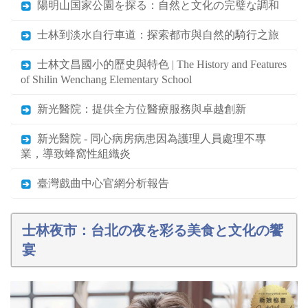
陽明山国家公園を探る：自然と文化の完璧な調和
士林到淡水自行車道：探索都市與自然的騎行之旅
士林文昌國小的歷史與特色 | The History and Features
of Shilin Wenchang Elementary School
新光醫院：提供全方位醫療服務與卓越創新
新光醫院 - 同心病房病患因為護理人員處理不專
業，導致蜂窩性組織炎
臺灣戲曲中心官網分析報告
士林夜市：台北の夜を彩る美食と文化の饗
宴