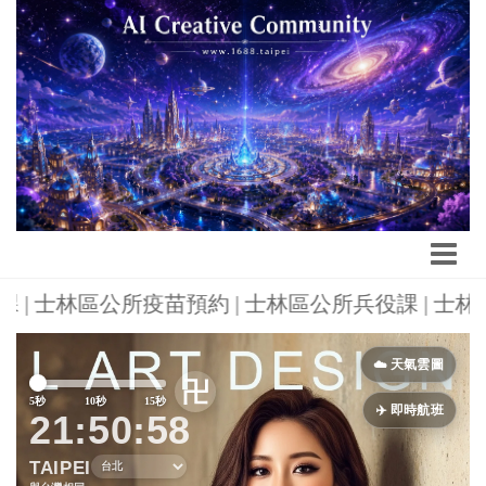
社會課 | 士林區公所疫苗預約 | 士林區公所兵役課 | 
Previous
Next
☁️ 天氣雲圖
卍
5秒
10秒
15秒
✈️ 即時航班
21:50:59
TAIPEI