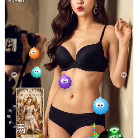
與台灣相同
鼠
豬
牛
狗
虎
雞
兔
猴
龍
馬
羊
蛇