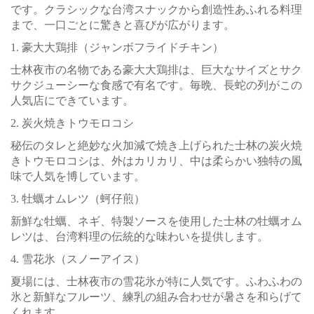
です。クラシックな台湾スナックから創造性あふれる料理
まで、一口ごとに驚きと喜びが広がります。
1. 豪大大鶏排（ジャンボフライドチキン）
士林夜市の名物である豪大大鶏排は、巨大なサイズとサク
サクジューシーな食感で有名です。毎晩、長蛇の列がこの
人気店にできています。
2. 炭火焼きトウモロコシ
秘伝のタレと絶妙な火加減で焼き上げられた士林の炭火焼
きトウモロコシは、外はカリカリ、中は柔らかい独特の風
味で人気を博しています。
3. 牡蠣オムレツ（蚵仔煎）
新鮮な牡蠣、ネギ、特製ソースを使用した士林の牡蠣オム
レツは、台湾料理の伝統的な味わいを提供します。
4. 雪花氷（スノーアイス）
夏場には、士林夜市の雪花氷が特に人気です。ふわふわの
氷と新鮮なフルーツ、練乳の組み合わせが暑さを和らげて
くれます。