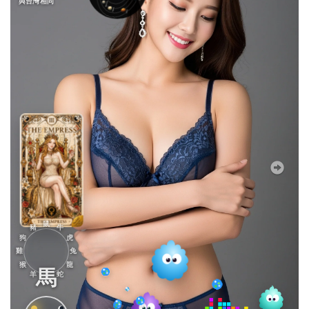
與台灣相同
鼠
豬
牛
狗
虎
雞
兔
猴
龍
馬
羊
蛇