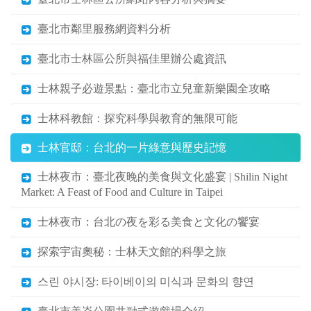
臺北市鄰里服務網資料分析
臺北市士林區公所與福佳里辦公處資訊
士林親子必遊景點：臺北市立兒童新樂園全攻略
士林科教館：探究科學與教育的無限可能
士林官邸：台北的一片綠意與歷史記憶
士林夜市：臺北夜晚的美食與文化盛宴 | Shilin Night
Market: A Feast of Food and Culture in Taipei
士林夜市：台北の夜を彩る美食と文化の饗宴
探索宇宙奧秘：士林天文館的科學之旅
스린 야시장: 타이베이의 미식과 문화의 향연