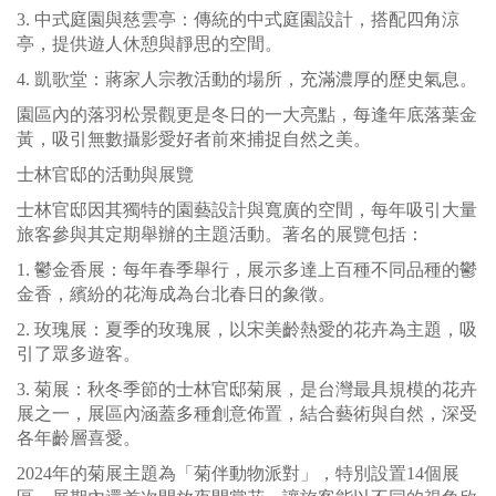
3. 中式庭園與慈雲亭：傳統的中式庭園設計，搭配四角涼
亭，提供遊人休憩與靜思的空間。
4. 凱歌堂：蔣家人宗教活動的場所，充滿濃厚的歷史氣息。
園區內的落羽松景觀更是冬日的一大亮點，每逢年底落葉金
黃，吸引無數攝影愛好者前來捕捉自然之美。
士林官邸的活動與展覽
士林官邸因其獨特的園藝設計與寬廣的空間，每年吸引大量
旅客參與其定期舉辦的主題活動。著名的展覽包括：
1. 鬱金香展：每年春季舉行，展示多達上百種不同品種的鬱
金香，繽紛的花海成為台北春日的象徵。
2. 玫瑰展：夏季的玫瑰展，以宋美齡熱愛的花卉為主題，吸
引了眾多遊客。
3. 菊展：秋冬季節的士林官邸菊展，是台灣最具規模的花卉
展之一，展區內涵蓋多種創意佈置，結合藝術與自然，深受
各年齡層喜愛。
2024年的菊展主題為「菊伴動物派對」，特別設置14個展