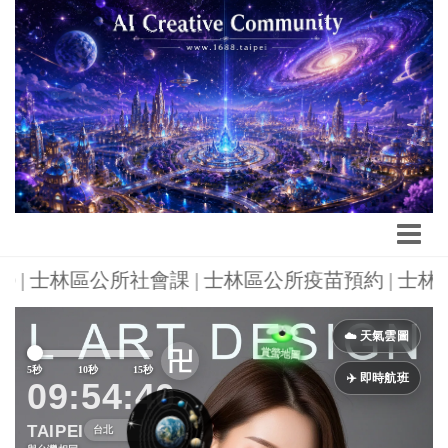
6200 | 士林區公所社會課 | 士林區公所疫苗預約 |
Previous
Next
☁️ 天氣雲圖
卍
5秒
10秒
15秒
✈️ 即時航班
09:54:42
TAIPEI