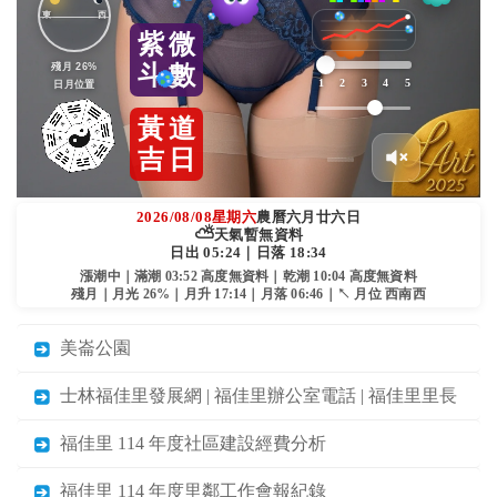
東
西
紫
微
殘月 26%
斗
數
1
2
3
4
5
日月位置
黃
道
吉
日
2026/08/08
星期六
農曆六月廿六日
⛅
天氣暫無資料
日出 05:24｜日落 18:34
漲潮中｜滿潮 03:52 高度無資料｜乾潮 10:04 高度無資料
殘月｜月光 26%｜月升 17:14｜月落 06:46｜↖ 月位 西南西
美崙公園
士林福佳里發展網 | 福佳里辦公室電話 | 福佳里里長
福佳里 114 年度社區建設經費分析
福佳里 114 年度里鄰工作會報紀錄