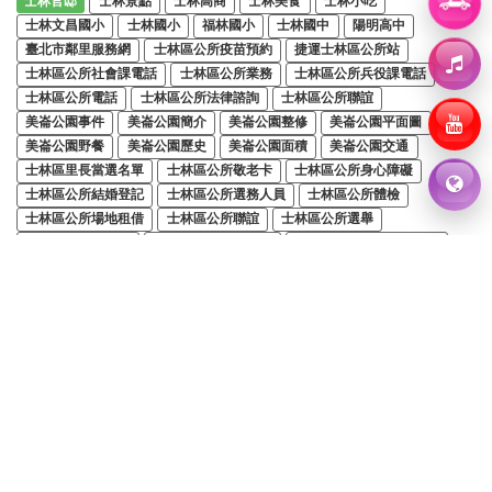
士林官邸
士林景點
士林高商
士林美食
士林小吃
士林文昌國小
士林國小
福林國小
士林國中
陽明高中
臺北市鄰里服務網
士林區公所疫苗預約
捷運士林區公所站
士林區公所社會課電話
士林區公所業務
士林區公所兵役課電話
士林區公所電話
士林區公所法律諮詢
士林區公所聯誼
美崙公園事件
美崙公園簡介
美崙公園整修
美崙公園平面圖
美崙公園野餐
美崙公園歷史
美崙公園面積
美崙公園交通
士林區里長當選名單
士林區公所敬老卡
士林區公所身心障礙
士林區公所結婚登記
士林區公所選務人員
士林區公所體檢
士林區公所場地租借
士林區公所聯誼
士林區公所選舉
士林區公所衛生局
士林戶政事務所電話
士林戶政事務所結婚登記
士林戶政事務所預約
士林戶政事務所結婚登記預約
士林區戶政事務所
台北市士林區戶政事務所
士林戶政事務所結婚登記時間
士林戶政事務所委託書
士林區公所健保加保
士林區公所健康中心
士林區公所公車
士林區公所樓層
士林區行政中心營業時間
士林區行政中心電話
士林區行政中心基河
士林區公所疫苗預約
士林行政中心地址
士林行政中心公車
士林區公所上班時間
士林行政中心電話
士林區公所民政課
士林區公所社會課
士林區公所經建課
士林區公所兵役課
士林區公所人文課
議員黃瀞瑩 | 士林北投
議員林延鳳 | 士林北投
議員汪志冰 | 士林北投
議員鍾佩玲 | 士林北投
議員陳政忠 | 士林北投
議員侯漢廷 | 士林北投