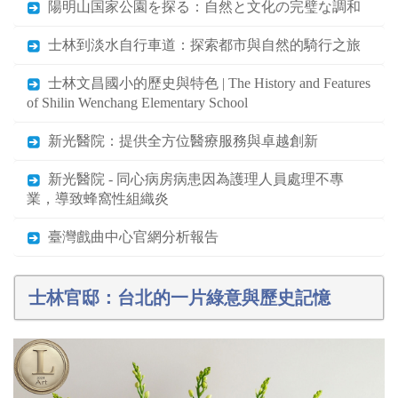
陽明山国家公園を探る：自然と文化の完璧な調和
士林到淡水自行車道：探索都市與自然的騎行之旅
士林文昌國小的歷史與特色 | The History and Features
of Shilin Wenchang Elementary School
新光醫院：提供全方位醫療服務與卓越創新
新光醫院 - 同心病房病患因為護理人員處理不專
業，導致蜂窩性組織炎
臺灣戲曲中心官網分析報告
士林官邸：台北的一片綠意與歷史記憶