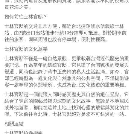
區，展期內還首次開放夜間賞花，讓旅客能以不同的視角欣
賞花海之美。
如何前往士林官邸？
士林官邸的交通非常方便，鄰近台北捷運淡水信義線士林
站，由2號出口出站後步行約10分鐘即可抵達。對於開車前
往的旅客，園區周邊也設有停車場，便利性極高。
士林官邸的文化意義
士林官邸不僅是一處自然景觀，更承載著台灣近代歷史的重
要記憶。作為當年的總統官邸，它見證了台灣戰後的發展與
變遷，同時也記錄了蔣中正夫婦的私人生活點滴。如今，官
邸已經轉型為一處文化與自然兼具的公共空間，不僅提供遊
客一處寧靜的休憩場所，也成為台北文化旅遊的重要地標。
士林官邸是一個能讓人同時感受歷史與自然的絕佳景點。它
結合了豐富的園藝景觀與深刻的文化故事，無論是本地居民
或外地遊客，都能在這片土地上找到心靈的放鬆與文化的共
鳴。下次前往台北時，士林官邸絕對是您不可錯過的一站。
相關連結
士林官邸旅遊指南