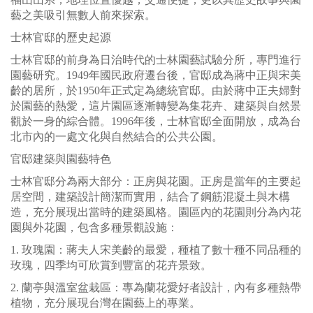
藝之美吸引無數人前來探索。
士林官邸的歷史起源
士林官邸的前身為日治時代的士林園藝試驗分所，專門進行
園藝研究。1949年國民政府遷台後，官邸成為蔣中正與宋美
齡的居所，於1950年正式定為總統官邸。由於蔣中正夫婦對
於園藝的熱愛，這片園區逐漸轉變為集花卉、建築與自然景
觀於一身的綜合體。1996年後，士林官邸全面開放，成為台
北市內的一處文化與自然結合的公共公園。
官邸建築與園藝特色
士林官邸分為兩大部分：正房與花園。正房是當年的主要起
居空間，建築設計簡潔而實用，結合了鋼筋混凝土與木構
造，充分展現出當時的建築風格。園區內的花園則分為內花
園與外花園，包含多種景觀設施：
1. 玫瑰園：蔣夫人宋美齡的最愛，種植了數十種不同品種的
玫瑰，四季均可欣賞到豐富的花卉景致。
2. 蘭亭與溫室盆栽區：專為蘭花愛好者設計，內有多種熱帶
植物，充分展現台灣在園藝上的專業。