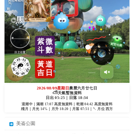
與台灣相同
狗
虎
雞
兔
猴
龍
馬
羊
蛇
東
西
紫
微
斗
數
1
2
3
4
5
日之位置
黃
道
吉
日
2026/08/09
星期日
農曆六月廿七日
⛅
天氣暫無資料
日出 05:25｜日落 18:34
退潮中｜滿潮 17:07 高度無資料｜乾潮 04:42 高度無資料
殘月｜月光 14%｜月升 18:20｜月落 07:51｜↖ 月位 西方
美崙公園