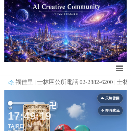
福佳里 | 士林區公所電話 02-2882-6200 
Previous
Next
☁️ 天氣雲圖
卍
5秒
10秒
15秒
✈️ 即時航班
17:49:20
TAIPEI
鼠
豬
牛