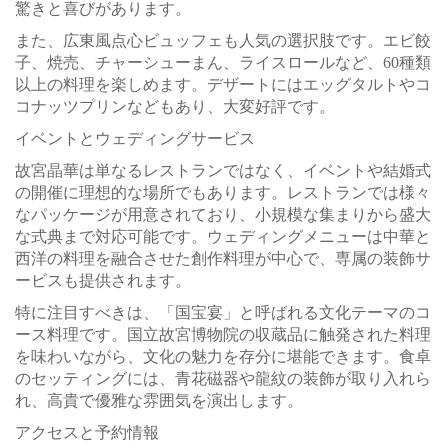
驚きと喜びがあります。
また、広東風点心ビュッフェも人気の選択肢です。エビ餃
子、焼売、チャーシューまん、ライスロールなど、60種類
以上の料理を楽しめます。デザートにはエッグタルトやコ
コナッツプリンなどもあり、大変好評です。
イベントとウェディングサービス
故宮晶華は単なるレストランではなく、イベントや結婚式
の開催に理想的な場所でもあります。レストランでは様々
なパッケージが用意されており、小規模な集まりから盛大
な式典まで対応可能です。ウェディングメニューは中華と
西洋の料理を融合させた創作料理が中心で、専属の装飾サ
ービスも提供されます。
特に注目すべきは、「国宝宴」と呼ばれる文化テーマのコ
ース料理です。国立故宮博物院の収蔵品に触発された料理
を味わいながら、文化の魅力を存分に堪能できます。食卓
のセッティングには、青花磁器や龍紋の装飾が取り入れら
れ、高貴で優雅な雰囲気を演出します。
アクセスと予約情報