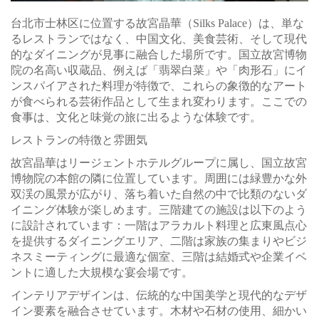
台北市士林区に位置する故宮晶華（Silks Palace）は、単な
るレストランではなく、中国文化、美食芸術、そして現代
的なダイニングが見事に融合した場所です。国立故宮博物
院の名高い収蔵品、例えば「翡翠白菜」や「肉形石」にイ
ンスパイアされた料理が特徴で、これらの象徴的なアート
が食べられる芸術作品として生まれ変わります。ここでの
食事は、文化と味覚の旅に出るような体験です。
レストランの特徴と雰囲気
故宮晶華はリージェントホテルグループに属し、国立故宮
博物院の本館の隣に位置しています。周囲には緑豊かな外
双渓の風景が広がり、落ち着いた自然の中で比類のないダ
イニング体験が楽しめます。三階建ての施設は以下のよう
に設計されています：一階はアラカルト料理と広東風点心
を提供するダイニングエリア、二階は家族の集まりやビジ
ネスミーティングに最適な個室、三階は結婚式や企業イベ
ントに適した大規模な宴会場です。
インテリアデザインは、伝統的な中国美学と現代的なデザ
イン要素を融合させています。木材や石材の使用、細かい