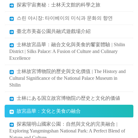
探索宇宙奧秘：士林天文館的科學之旅
스린 야시장: 타이베이의 미식과 문화의 향연
臺北市美崙公園共融式遊戲場介紹
士林故宮晶華：融合文化與美食的饗宴體驗 | Shilin
District | Silks Palace: A Fusion of Culture and Culinary
Excellence
士林故宮博物院的歷史與文化價值 | The History and
Cultural Significance of the National Palace Museum in
Shilin
士林にある国立故宮博物院の歴史と文化的価値
故宮晶華：文化と美食の融合
探索陽明山國家公園：自然與文化的完美融合 |
Exploring Yangmingshan National Park: A Perfect Blend of
Nature and Culture