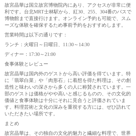
故宮晶華は国立故宮博物院内にあり、アクセスが非常に便
利です。台北MRT士林駅から、紅30、255、304番のバスで
博物館まで直接行けます。オンライン予約も可能で、スム
ーズな体験を確保するため事前予約をおすすめします。
営業時間は以下の通りです：
ランチ：火曜日～日曜日、11:30～14:30
ディナー：17:30～21:00
食事体験とレビュー
故宮晶華は国内外のゲストから高い評価を得ています。特
に「翡翠白菜」や「肉形石」に着想を得た料理は、その創
造性と味わいの深さから多くの人に称賛されています。一
部のゲストは価格がやや高いと感じるものの、その文化的
価値と食事体験は十分にそれに見合うと評価されていま
す。料理芸術と文化の深みを重視する方には、ぜひ訪れて
いただきたい場所です。
まとめ
故宮晶華は、その独自の文化的魅力と繊細な料理で、世界