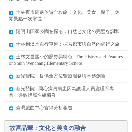
士林夜市周邊旅遊全攻略｜文化、美食、親子、休
閒景點一次掌握！
陽明山国家公園を探る：自然と文化の完璧な調和
士林到淡水自行車道：探索都市與自然的騎行之旅
士林文昌國小的歷史與特色 | The History and Features
of Shilin Wenchang Elementary School
新光醫院：提供全方位醫療服務與卓越創新
新光醫院 - 同心病房病患因為護理人員處理不專
業，導致蜂窩性組織炎
臺灣戲曲中心官網分析報告
故宮晶華：文化と美食の融合