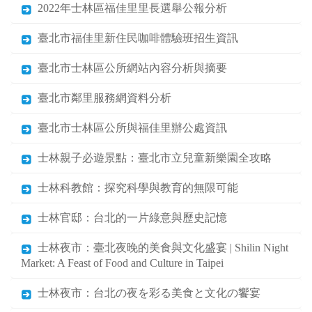
2022年士林區福佳里里長選舉公報分析
臺北市福佳里新住民咖啡體驗班招生資訊
臺北市士林區公所網站內容分析與摘要
臺北市鄰里服務網資料分析
臺北市士林區公所與福佳里辦公處資訊
士林親子必遊景點：臺北市立兒童新樂園全攻略
士林科教館：探究科學與教育的無限可能
士林官邸：台北的一片綠意與歷史記憶
士林夜市：臺北夜晚的美食與文化盛宴 | Shilin Night
Market: A Feast of Food and Culture in Taipei
士林夜市：台北の夜を彩る美食と文化の饗宴