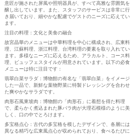
意匠が施された屏風や照明器具が、すべて高雅な雰囲気を
醸し出しています。また、スタッフのサービスは非常に行
き届いており、細やかな配慮でゲストのニーズに応えてい
ます。
注目の料理：文化と美食の融合
故宮晶華のメニューは中華料理を中心に構成され、広東料
理、江蘇料理、浙江料理、台湾料理の要素を取り入れてい
ます。多様なニーズに応えるため、アラカルト、コース料
理、ビュッフェスタイルが用意されています。以下の必食
メニューは特に注目です：
翡翠白菜サラダ：博物館の有名な「翡翠白菜」をイメージ
した一品で、新鮮な葉物野菜に特製ドレッシングを合わせ
た爽やかなサラダです。
肉形石風東坡肉：博物館の「肉形石」に着想を得た料理
で、柔らかく煮込まれた豚バラ肉が大理石模様のように美
しく、口の中でとろけます。
多宝格点心：古代の多宝格を模したデザインで、各層には
異なる精巧な広東風点心が収められており、食べるたびに