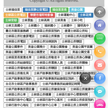
Copyright © All rights reserved.
士林福佳里
福佳里辦公室電話
福佳里里長
美崙公園
士林區公所電話
華榮市場即時影像
士林運動中心
士林花博
士林官邸
士林景點
士林高商
士林美食
士林小吃
士林文昌國小
士林國小
福林國小
士林國中
陽明高中
臺北市鄰里服務網
士林區公所疫苗預約
捷運士林區公所站
士林區公所社會課電話
士林區公所業務
士林區公所兵役課電話
LINE
士林區公所電話
士林區公所法律諮詢
士林區公所聯誼
美崙公園事件
美崙公園簡介
美崙公園整修
美崙公園平面圖
美崙公園野餐
美崙公園歷史
美崙公園面積
美崙公園交通
士林區里長當選名單
士林區公所敬老卡
士林區公所身心障礙
士林區公所結婚登記
士林區公所選務人員
士林區公所體檢
士林區公所場地租借
士林區公所聯誼
士林區公所選舉
士林區公所衛生局
士林戶政事務所電話
士林戶政事務所結婚登記
×
士林戶政事務所預約
士林戶政事務所結婚登記預約
士林區戶政事務所
台北市士林區戶政事務所
士林戶政事務所結婚登記時間
士林戶政事務所委託書
士林區公所健保加保
士林區公所健康中心
士林區公所公車
士林區公所樓層
士林區行政中心營業時間
士林區行政中心電話
士林區行政中心基河
士林區公所疫苗預約
士林行政中心地址
士林行政中心公車
士林區公所上班時間