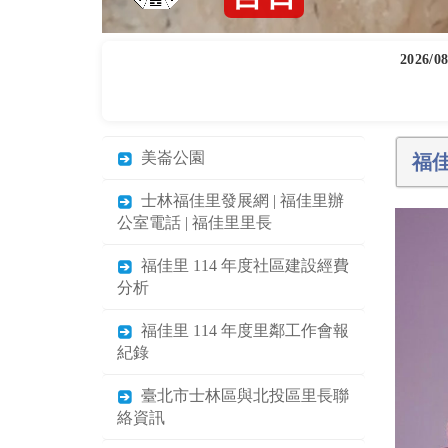
黃
道
吉
日
2026/08
美崙公園
福
士林福佳里發展網 | 福佳里辦
公室電話 | 福佳里里長
福佳里 114 年度社區建設經費
分析
福佳里 114 年度里鄰工作會報
紀錄