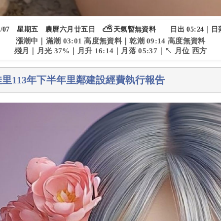
⛅
/07
星期五
農曆六月廿五日
天氣暫無資料
日出 05:24｜日落
漲潮中｜滿潮 03:01 高度無資料｜乾潮 09:14 高度無資料
殘月｜月光 37%｜月升 16:14｜月落 05:37｜↖ 月位 西方
佳里113年下半年里鄰建設經費執行報告