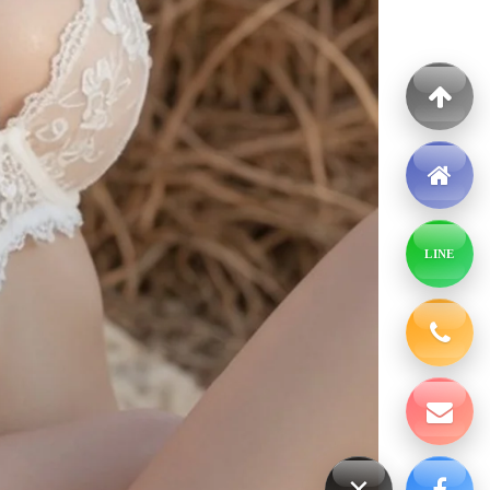
LINE
×