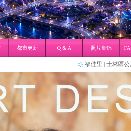
收
都市更新
Q & A
照片集錦
FA
福佳里 | 士林區公所電話 0