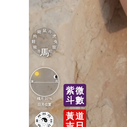
鼠
豬
牛
狗
虎
雞
兔
猴
龍
馬
羊
蛇
東
西
紫
微
斗
數
殘月 37%
日月位置