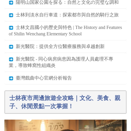
陽明山国家公園を探る：自然と文化の完璧な調和
士林到淡水自行車道：探索都市與自然的騎行之旅
士林文昌國小的歷史與特色 | The History and Features
of Shilin Wenchang Elementary School
新光醫院：提供全方位醫療服務與卓越創新
新光醫院 - 同心病房病患因為護理人員處理不專
業，導致蜂窩性組織炎
臺灣戲曲中心官網分析報告
士林夜市周邊旅遊全攻略｜文化、美食、親
子、休閒景點一次掌握！