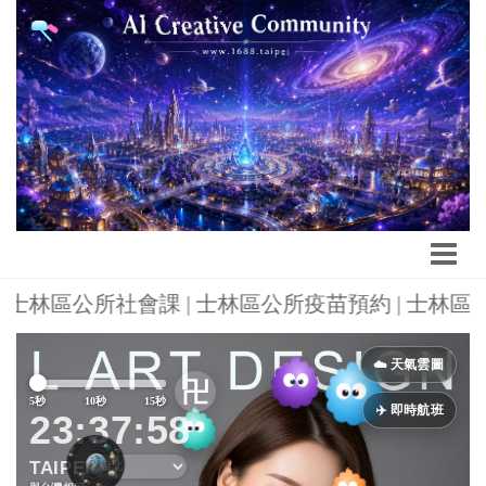
00 | 士林區公所社會課 | 士林區公所疫苗預約 | 士
Previous
Next
☁️ 天氣雲圖
卍
5秒
10秒
15秒
✈️ 即時航班
23:38:00
TAIPEI