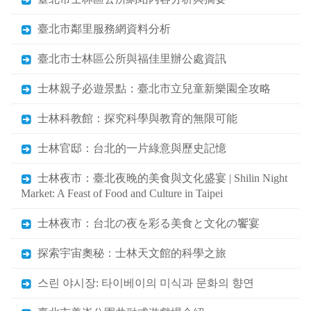
臺北市鄰里服務網資料分析
臺北市士林區公所與福佳里辦公處資訊
士林親子必遊景點：臺北市立兒童新樂園全攻略
士林科教館：探究科學與教育的無限可能
士林官邸：台北的一片綠意與歷史記憶
士林夜市：臺北夜晚的美食與文化盛宴 | Shilin Night
Market: A Feast of Food and Culture in Taipei
士林夜市：台北の夜を彩る美食と文化の饗宴
探索宇宙奧秘：士林天文館的科學之旅
스린 야시장: 타이베이의 미식과 문화의 향연