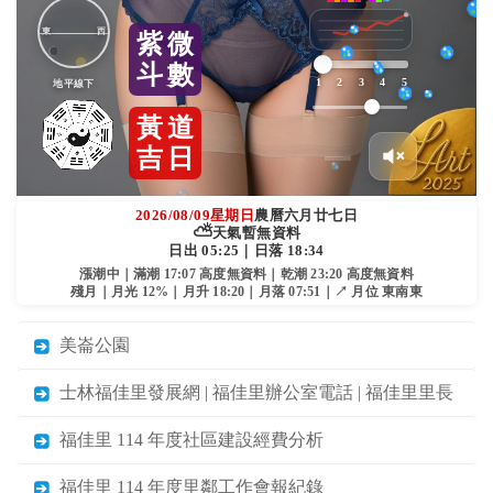
東
西
紫
微
斗
數
1
2
3
4
5
地平線下
黃
道
吉
日
2026/08/09
星期日
農曆六月廿七日
⛅
天氣暫無資料
日出 05:25｜日落 18:34
漲潮中｜滿潮 17:07 高度無資料｜乾潮 23:20 高度無資料
殘月｜月光 12%｜月升 18:20｜月落 07:51｜↗ 月位 東南東
美崙公園
士林福佳里發展網 | 福佳里辦公室電話 | 福佳里里長
福佳里 114 年度社區建設經費分析
福佳里 114 年度里鄰工作會報紀錄