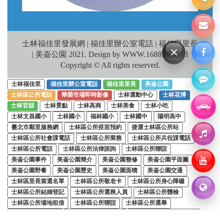
士林福佳里發展網 | 福佳里辦公室電話 | 福佳里里長
×
| 美崙公園 2021. Design by WWW.1688.TAIPEI
Copyright © All rights reserved.
士林福佳里
福佳里辦公室電話
福佳里里長
美崙公園
士林區公所電話
華榮市場即時影像
士林運動中心
士林花博
士林官邸
士林景點
士林高商
士林美食
士林小吃
士林文昌國小
士林國小
福林國小
士林國中
陽明高中
臺北市鄰里服務網
士林區公所疫苗預約
捷運士林區公所站
士林區公所社會課電話
士林區公所業務
士林區公所兵役課電話
士林區公所電話
士林區公所法律諮詢
士林區公所聯誼
美崙公園事件
美崙公園簡介
美崙公園整修
美崙公園平面圖
美崙公園野餐
美崙公園歷史
美崙公園面積
美崙公園交通
士林區里長當選名單
士林區公所敬老卡
士林區公所身心障礙
士林區公所結婚登記
士林區公所選務人員
士林區公所體檢
士林區公所場地租借
士林區公所聯誼
士林區公所選舉
士林區公所衛生局
士林戶政事務所電話
士林戶政事務所結婚登記