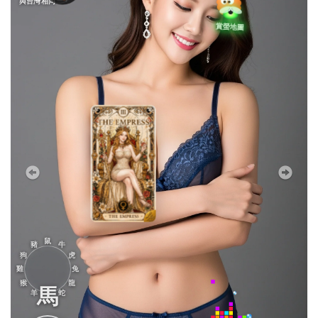
與台灣相同
鼠
豬
牛
狗
虎
雞
兔
猴
龍
馬
羊
蛇