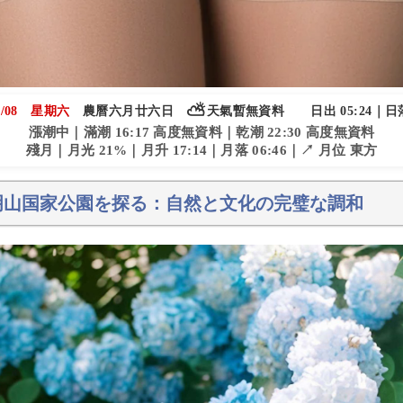
⛅
/08
星期六
農曆六月廿六日
天氣暫無資料
日出 05:24｜日落
漲潮中｜滿潮 16:17 高度無資料｜乾潮 22:30 高度無資料
殘月｜月光 21%｜月升 17:14｜月落 06:46｜↗ 月位 東方
明山国家公園を探る：自然と文化の完璧な調和