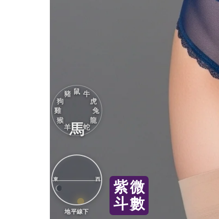
鼠
豬
牛
狗
虎
雞
兔
猴
龍
馬
羊
蛇
東
西
紫
微
斗
數
地平線下