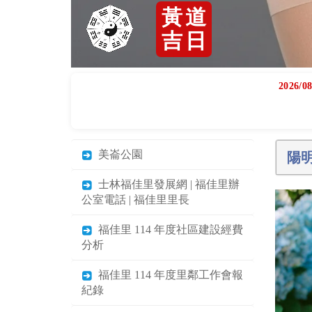
黃
道
吉
日
2026/08
美崙公園
陽
士林福佳里發展網 | 福佳里辦
公室電話 | 福佳里里長
福佳里 114 年度社區建設經費
分析
福佳里 114 年度里鄰工作會報
紀錄