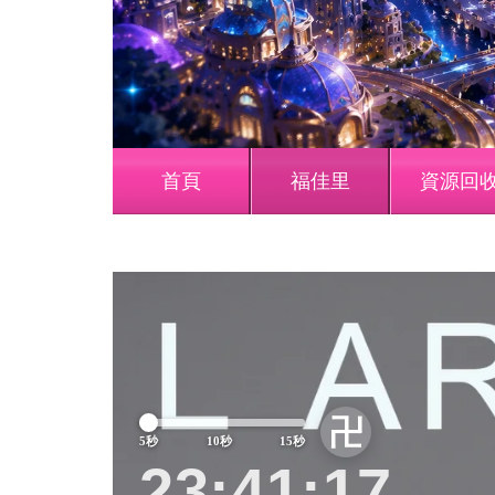
首頁
福佳里
資源回
Previous
卍
5秒
10秒
15秒
23:41:20