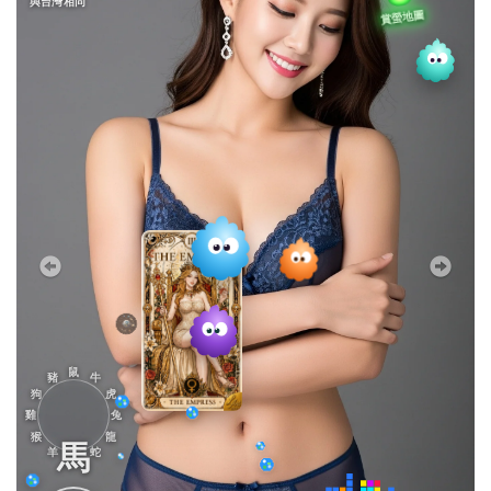
與台灣相同
鼠
豬
牛
狗
虎
雞
兔
猴
龍
馬
羊
蛇