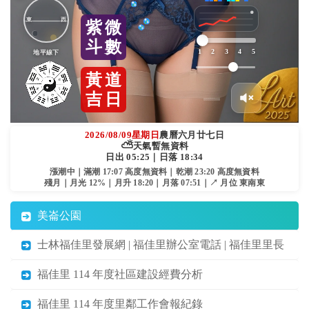
東
西
紫
微
斗
數
1
2
3
4
5
地平線下
黃
道
吉
日
2026/08/09
星期日
農曆六月廿七日
⛅
天氣暫無資料
日出 05:25｜日落 18:34
漲潮中｜滿潮 17:07 高度無資料｜乾潮 23:20 高度無資料
殘月｜月光 12%｜月升 18:20｜月落 07:51｜↗ 月位 東南東
美崙公園
士林福佳里發展網 | 福佳里辦公室電話 | 福佳里里長
福佳里 114 年度社區建設經費分析
福佳里 114 年度里鄰工作會報紀錄