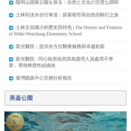
陽明山国家公園を探る：自然と文化の完璧な調和
士林到淡水自行車道：探索都市與自然的騎行之旅
士林文昌國小的歷史與特色 | The History and Features
of Shilin Wenchang Elementary School
新光醫院：提供全方位醫療服務與卓越創新
新光醫院 - 同心病房病患因為護理人員處理不專
業，導致蜂窩性組織炎
臺灣戲曲中心官網分析報告
美崙公園