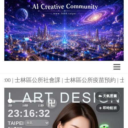
-6200 | 士林區公所社會課 | 士林區公所疫苗預約 |
Previous
Next
☁️ 天氣雲圖
卍
5秒
10秒
15秒
✈️ 即時航班
23:16:33
TAIPEI