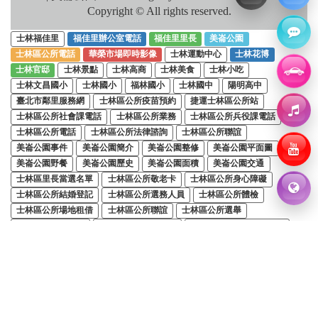
Copyright © All rights reserved.
士林福佳里
福佳里辦公室電話
福佳里里長
美崙公園
士林區公所電話
華榮市場即時影像
士林運動中心
士林花博
士林官邸
士林景點
士林高商
士林美食
士林小吃
士林文昌國小
士林國小
福林國小
士林國中
陽明高中
臺北市鄰里服務網
士林區公所疫苗預約
捷運士林區公所站
士林區公所社會課電話
士林區公所業務
士林區公所兵役課電話
士林區公所電話
士林區公所法律諮詢
士林區公所聯誼
美崙公園事件
美崙公園簡介
美崙公園整修
美崙公園平面圖
美崙公園野餐
美崙公園歷史
美崙公園面積
美崙公園交通
士林區里長當選名單
士林區公所敬老卡
士林區公所身心障礙
士林區公所結婚登記
士林區公所選務人員
士林區公所體檢
士林區公所場地租借
士林區公所聯誼
士林區公所選舉
士林區公所衛生局
士林戶政事務所電話
士林戶政事務所結婚登記
士林戶政事務所預約
士林戶政事務所結婚登記預約
士林區戶政事務所
台北市士林區戶政事務所
士林戶政事務所結婚登記時間
士林戶政事務所委託書
士林區公所健保加保
士林區公所健康中心
士林區公所公車
士林區公所樓層
士林區行政中心營業時間
士林區行政中心電話
士林區行政中心基河
士林區公所疫苗預約