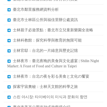
臺北市鄰里服務網資料分析
臺北市士林區公所與福佳里辦公處資訊
士林親子必遊景點：臺北市立兒童新樂園全攻略
士林科教館：探究科學與教育的無限可能
士林官邸：台北的一片綠意與歷史記憶
士林夜市：臺北夜晚的美食與文化盛宴 | Shilin Night
Market: A Feast of Food and Culture in Taipei
士林夜市：台北の夜を彩る美食と文化の饗宴
探索宇宙奧秘：士林天文館的科學之旅
스린 야시장: 타이베이의 미식과 문화의 향연